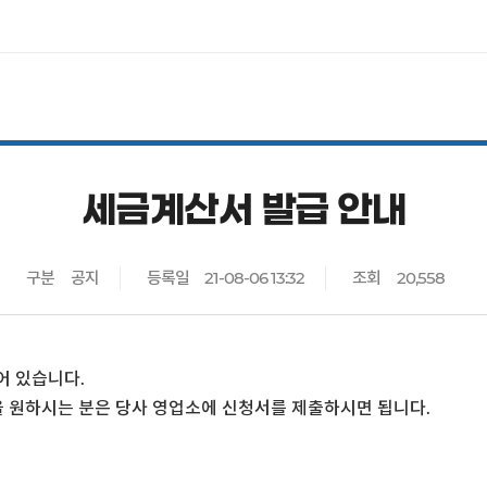
미납통행료
무료개통 
코로나19 
세금계산서 발급 안내
통행료 인상
구분
공지
등록일
21-08-06 13:32
조회
20,558
어 있습니다.
 원하시는 분은 당사 영업소에 신청서를 제출하시면 됩니다.