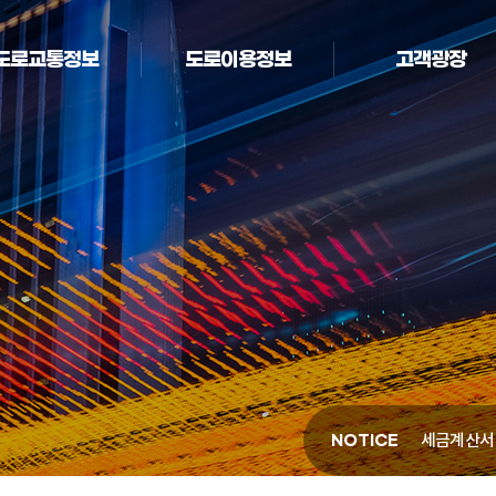
도로교통정보
도로이용정보
고객광장
코로나19 
통행료 인상
세금계산서
NOTICE