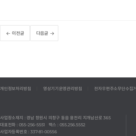
이전글
다음글
개인정보처리방침
영상기기운영관리방침
전자우편주소무단수집
사업장소재지 : 경남 창원시 의창구 동읍 용전리 지개남산로 365
대표전화 : 055-256-5551 팩스 : 055.256.5552
사업자등록번호 : 337-81-00556