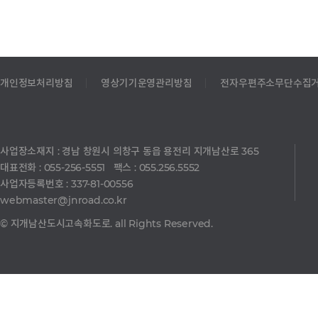
개인정보처리방침
영상기기운영관리방침
전자우편주소무단수집
사업장소재지 : 경남 창원시 의창구 동읍 용전리 지개남산로 365
대표전화 : 055-256-5551 팩스 : 055.256.5552
사업자등록번호 : 337-81-00556
webmaster@jnroad.co.kr
© 지개남산도시고속화도로. all Rights Reserved.